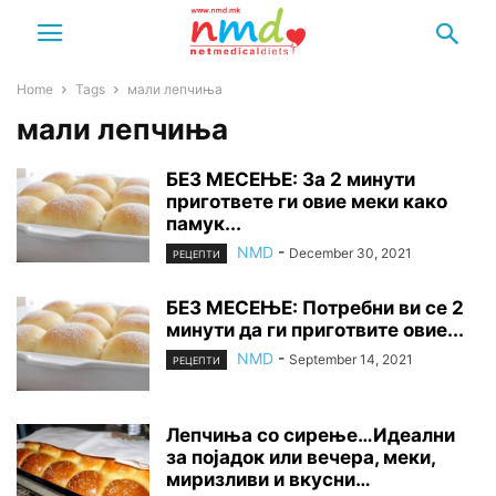
Home
Tags
мали лепчиња
мали лепчиња
БЕЗ МЕСЕЊЕ: За 2 минути
пригответе ги овие меки како
памук...
NMD
-
December 30, 2021
РЕЦЕПТИ
БЕЗ МЕСЕЊЕ: Потребни ви се 2
минути да ги приготвите овие...
NMD
-
September 14, 2021
РЕЦЕПТИ
Лепчиња со сирење…Идеални
за појадок или вечера, меки,
миризливи и вкусни…