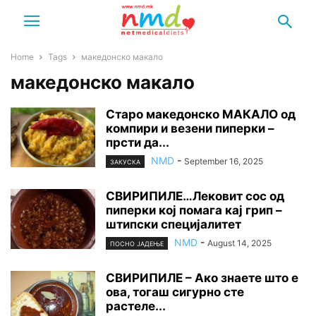
Home
Tags
македонско макало
македонско макало
Старо македонско МАКАЛО од
компири и везени пиперки –
прсти да...
NMD
-
September 16, 2025
ЗАКУСКА
СВИРИПИЛЕ…Лековит сос од
пиперки кој помага кај грип –
штипски специјалитет
NMD
-
August 14, 2025
ПОСНО ЈАДЕЊЕ
СВИРИПИЛЕ – Ако знаете што е
ова, тогаш сигурно сте
растеле...