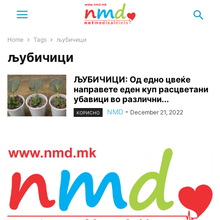
Home
Tags
љубичици
љубичици
ЉУБИЧИЦИ: Од едно цвеќе
направете еден куп расцветани
убавици во различни...
NMD
-
December 21, 2022
КОРИСНО