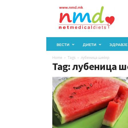
Н
М
Д
ВЕСТИ
ДИЕТИ
ЗДРАВЈЕ
Home
Tags
лубеница шеќер
Tag: лубеница ш