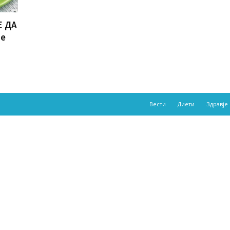
Е ДА
те
Вести
Диети
Здравје