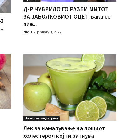
Д-Р ЧУБРИЛО ГО PAЗБИ МИТОТ
ЗА ЈАБОЛКОВИОТ ОЦЕТ: вака се
42
пие...
..
NMD
-
January 1, 2022
Народна медицина
Лек за намалување на лошиот
холестерол кој ги затнува