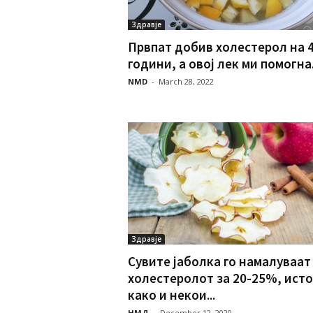
Здравје
Првпат добив холестерол на 
години, а овој лек ми помогна.
NMD
-
March 28, 2022
Здравје
Сувите јаболка го намалуваат
холестеролот за 20-25%, исто
како и некои...
НМД
-
December 12, 2020