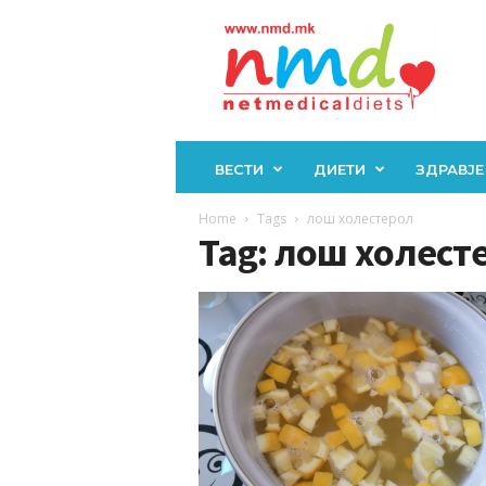
Н
М
Д
ВЕСТИ
ДИЕТИ
ЗДРАВЈЕ
Home
Tags
лош холестерол
Tag: лош холест