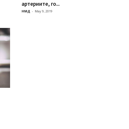
артериите, го...
НМД
-
May 9, 2019