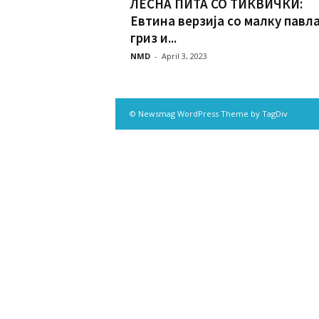
ЛЕСНА ПИТА СО ТИКВИЧКИ:
Евтина верзија со малку павл
гриз и...
NMD
-
April 3, 2023
© Newsmag WordPress Theme by TagDiv