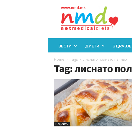
Н
М
Д
ВЕСТИ
ДИЕТИ
ЗДРАВЈЕ
Home
Tags
лиснато полнето печиво
Tag: лиснато по
Рецепти