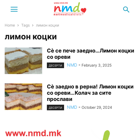
Home
Tags
лимон коцки
лимон коцки
Сѐ се пече заедно…Лимон коцки
со ореви
NMD
-
February 3, 2025
ДЕСЕРТИ
Сѐ заедно в рерна! Лимон коцки
со ореви…Колач за сите
прослави
NMD
-
October 29, 2024
ДЕСЕРТИ