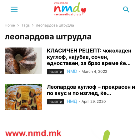
Home
Tags
леопардова штрудла
леопардова штрудла
КЛАСИЧЕН РЕЦЕПТ: чоколаден
куглоф, најубав, сочен,
едноставен, за брзо време ќе...
NMD
-
March 4, 2022
РЕЦЕПТИ
Леопардов куглоф – прекрасен и
по вкус и по изглед, ќе...
НМД
-
April 29, 2020
РЕЦЕПТИ