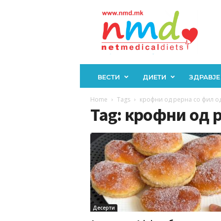
Н
М
Д
ВЕСТИ
ДИЕТИ
ЗДРАВЈЕ
Home
Tags
крофни од рерна со фил од
Tag: крофни од 
Десерти