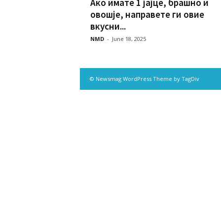
Ако имате 1 јајце, брашно и
овошје, направете ги овие
вкусни...
NMD
-
June 18, 2025
© Newsmag WordPress Theme by TagDiv