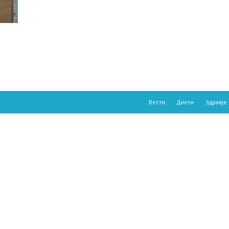
Вести
Диети
Здравје