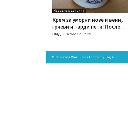
Народна медицина
Крем за уморни нозе и вени,
грчеви и тврди пети: После...
НМД
-
October 20, 2019
© Newsmag WordPress Theme by TagDiv