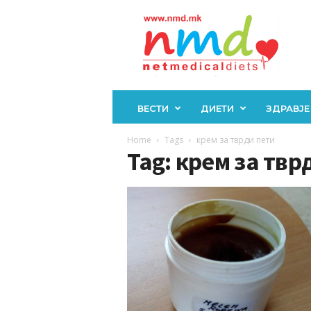
Н
М
Д
ВЕСТИ
ДИЕТИ
ЗДРАВЈЕ
Home
Tags
крем за тврди пети
Tag: крем за твр