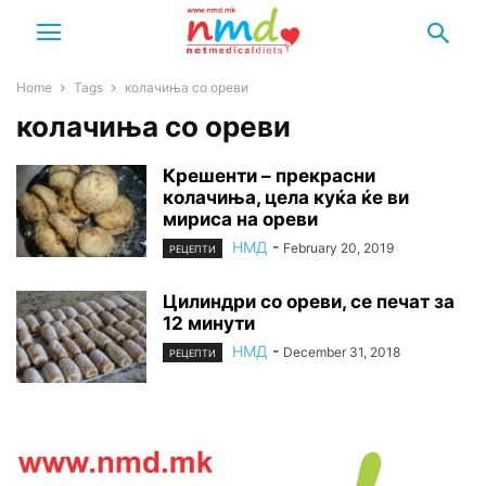
Home
Tags
колачиња со ореви
колачиња со ореви
Крешенти – прекрасни
колачиња, цела куќа ќе ви
мириса на ореви
НМД
-
February 20, 2019
РЕЦЕПТИ
Цилиндри со ореви, се печат за
12 минути
НМД
-
December 31, 2018
РЕЦЕПТИ