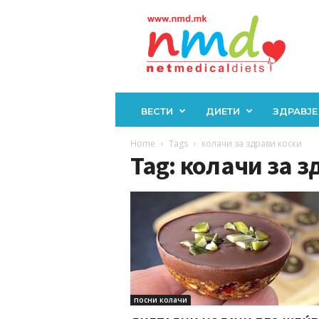
Н
М
Д
ВЕСТИ
ДИЕТИ
ЗДРАВЈЕ
Home
Tags
колачи за здрави коски
Tag: колачи за з
посни колачи