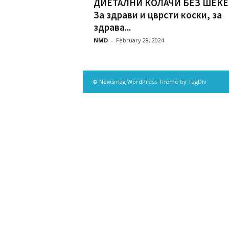
ДИЕТАЛНИ КОЛАЧИ БЕЗ ШЕЌЕ
За здрави и цврсти коски, за
здрава...
NMD
-
February 28, 2024
© Newsmag WordPress Theme by TagDiv