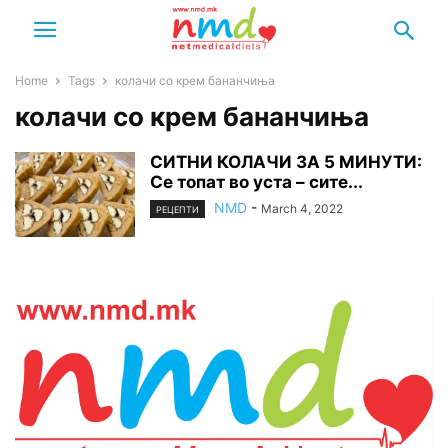
Home
Tags
колачи со крем бананчиња
колачи со крем бананчиња
СИТНИ КОЛАЧИ ЗА 5 МИНУТИ:
Се топат во уста – сите...
NMD
-
March 4, 2022
РЕЦЕПТИ