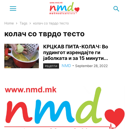
Home
Tags
колач со тврдо тесто
колач со тврдо тесто
КРЦКАВ ПИТА-КОЛАЧ: Во
пудингот изрендајте ги
јаболката и за 15 минути...
NMD
-
September 28, 2022
РЕЦЕПТИ