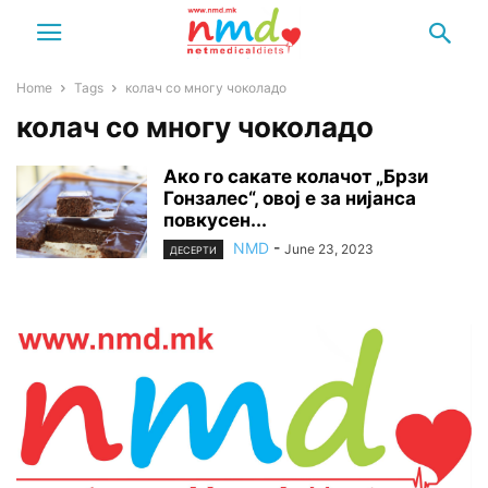
Home
Tags
колач со многу чоколадо
колач со многу чоколадо
Ако го сакате колачот „Брзи
Гонзалес“, овој е за нијанса
повкусен...
NMD
-
June 23, 2023
ДЕСЕРТИ