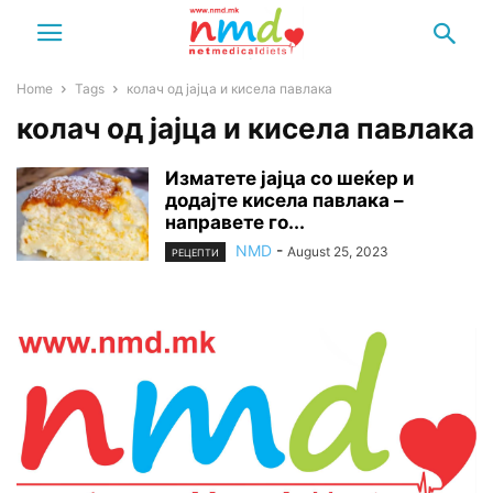
Home
Tags
колач од јајца и кисела павлака
колач од јајца и кисела павлака
Изматете јајца со шеќер и
додајте кисела павлака –
направете го...
NMD
-
August 25, 2023
РЕЦЕПТИ