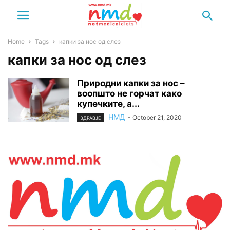
Home
Tags
капки за нос од слез
капки за нос од слез
Природни капки за нос –
воопшто не горчат како
купечките, а...
НМД
-
October 21, 2020
ЗДРАВЈЕ