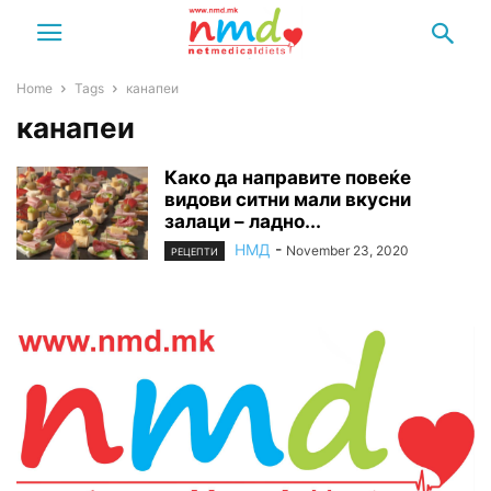
Home
Tags
канапеи
канапеи
Како да направите повеќе
видови ситни мали вкусни
залаци – ладно...
НМД
-
November 23, 2020
РЕЦЕПТИ