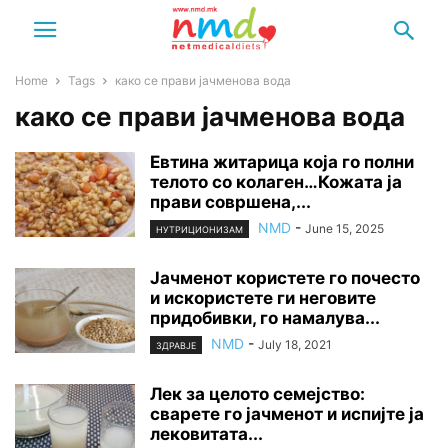
Home
Tags
како се прави јачменова вода
како се прави јачменова вода
Евтина житарица која го полни
телото со колаген…Кожата ја
прави совршена,...
NMD
-
June 15, 2025
НУТРИЦИОНИЗАМ
Јачменот користете го почесто
и искористете ги неговите
придобивки, го намалува...
NMD
-
July 18, 2021
ЗДРАВЈЕ
Лек за целото семејство:
сварете го јачменот и испијте ја
лековитата...