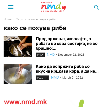
Home
Tags
како се похува риба
како се похува риба
Пред пржење, извалајте ја
рибата во оваа состојка, не во
брашно:...
NMD
-
December 22, 2023
РИБА
Како да испржите риба со
вкусна крцкава кора, а да не...
NMD
-
March 21, 2022
РЕЦЕПТИ