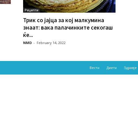
Рецепти
Трик со јајца за кој малкумина
знаат: вака палачинките секогаш
ќе...
NMD
-
February 14, 2022
Вести
Диети
Здравје