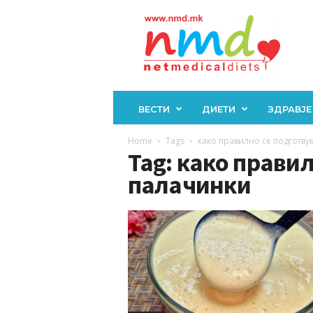
Н
М
Д
ВЕСТИ
ДИЕТИ
ЗДРАВЈЕ
Home
Tags
како правилно се подготву
Tag: како прави
палачинки