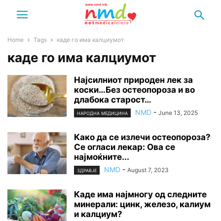
Home
Tags
каде го има калциумот
каде го има калциумот
Најсилниот природен лек за
коски…Без остеопороза и во
длабока старост…
NMD
-
June 13, 2025
НАРОДНА МЕДИЦИНА
Како да се излечи остеопороза?
Се огласи лекар: Ова се
најмоќните...
NMD
-
August 7, 2023
ЗДРАВЈЕ
Каде има најмногу од следните
минерали: цинк, железо, калиум
и калциум?