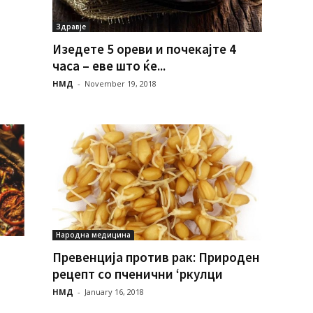
Здравје
Изедете 5 ореви и почекајте 4
часа – еве што ќе...
НМД
-
November 19, 2018
Народна медицина
Превенција против рак: Природен
рецепт со пченични ‘ркулци
НМД
-
January 16, 2018