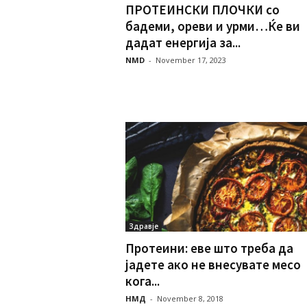
ПРОТЕИНСКИ ПЛОЧКИ со
бадеми, ореви и урми…Ќе ви
дадат енергија за...
NMD
-
November 17, 2023
Здравје
Протеини: еве што треба да
јадете ако не внесувате месо
кога...
НМД
-
November 8, 2018