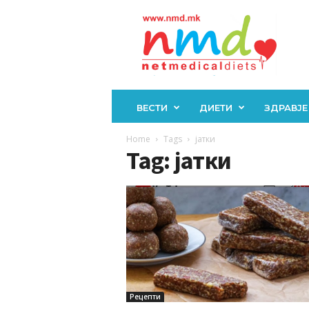
Н
М
Д
ВЕСТИ
ДИЕТИ
ЗДРАВЈЕ
Home
Tags
јатки
Tag: јатки
Рецепти