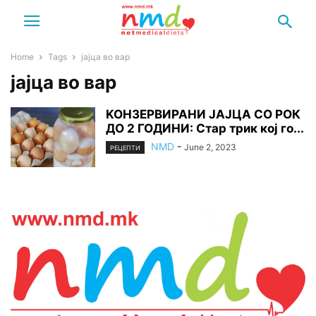
Home
Tags
јајца во вар
јајца во вар
KOНЗЕРВИРАНИ ЈАЈЦА СО РОК
ДО 2 ГОДИНИ: Стар трик кој го...
NMD
-
June 2, 2023
РЕЦЕПТИ