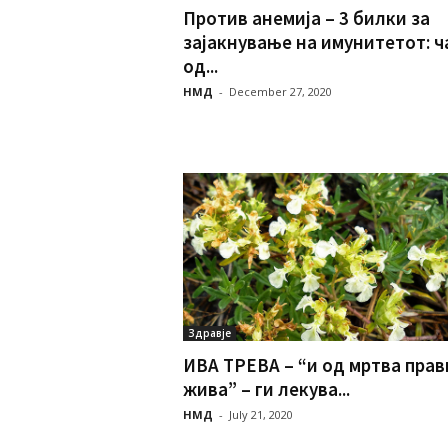
Против анемија – 3 билки за
зајакнување на имунитетот: ч
од...
НМД
-
December 27, 2020
Здравје
ИВА ТРЕВА – “и од мртва прав
жива” – ги лекува...
НМД
-
July 21, 2020