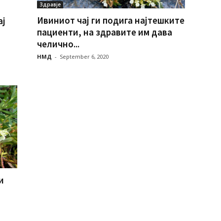
Здравје
Ивиниот чај ги подига најтешките
ај
пациенти, на здравите им дава
челично...
НМД
-
September 6, 2020
и