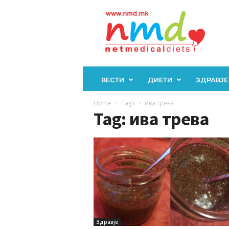
Н
М
Д
ВЕСТИ
ДИЕТИ
ЗДРАВЈЕ
Home
Tags
ива трева
Tag: ива трева
Здравје