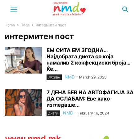
Home
Tags
интермитен пост
интермитен пост
ЕМ СИТА ЕМ ЗГОДНА…
Најдобрата диета со која
намалив 2 конфекциски броја…
Ќе...
NMD
-
March 29, 2025
АРХИВА
7 ДЕНА БЕВ НА АВТОФАГИЈА ЗА
ДА ОСЛАБАМ: Еве како
изгледаше...
NMD
-
February 16, 2024
ДИЕТИ