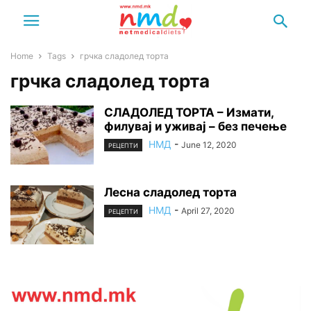
Home
Tags
грчка сладолед торта
грчка сладолед торта
СЛАДОЛЕД ТОРТА – Измати,
филувај и уживај – без печење
НМД
-
June 12, 2020
РЕЦЕПТИ
Лесна сладолед торта
НМД
-
April 27, 2020
РЕЦЕПТИ