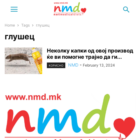
Home
Tags
глушец
глушец
Неколку капки од овој производ
ќе ви помогне трајно да ги...
NMD
-
February 13, 2024
КОРИСНО