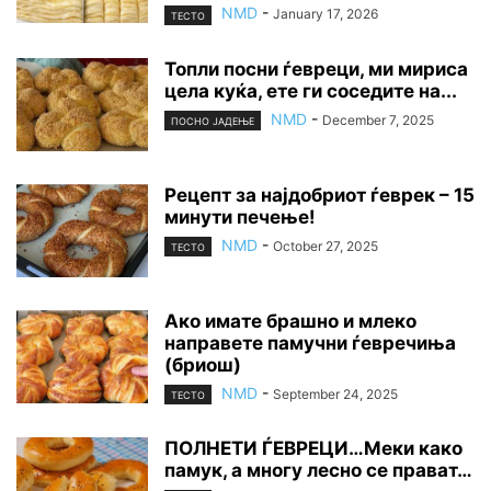
NMD
-
January 17, 2026
ТЕСТО
Топли посни ѓевреци, ми мириса
цела куќа, ете ги соседите на...
NMD
-
December 7, 2025
ПОСНО ЈАДЕЊЕ
Рецепт за најдобриот ѓеврек – 15
минути печење!
NMD
-
October 27, 2025
ТЕСТО
Ако имате брашно и млеко
направете памучни ѓевречиња
(бриош)
NMD
-
September 24, 2025
ТЕСТО
ПОЛНЕТИ ЃЕВРЕЦИ…Меки како
памук, а многу лесно се прават…