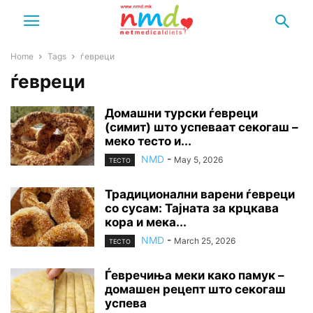
Home
Tags
ѓевреци
ѓевреци
Домашни турски ѓевреци
(симит) што успеваат секогаш –
меко тесто и...
NMD
-
May 5, 2026
ТЕСТО
Традиционални варени ѓевреци
со сусам: Тајната за крцкава
кора и мека...
NMD
-
March 25, 2026
ТЕСТО
Ѓевречиња меки како памук –
домашен рецепт што секогаш
успева