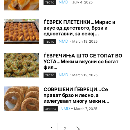
NMD
-
July 4, 2025
ТЕСТО
ЃЕВРЕК ПЛЕТЕНКИ…Мирис и
вкус од детството, Брзи и
едноставни, за секој...
NMD
-
March 19, 2025
ТЕСТО
ЃЕВРЕЧИЊА ШТО СЕ ТОПАТ ВО
УСТА…Меки и вкусни со богат
фил…
NMD
-
March 19, 2025
ТЕСТО
СОВРШЕНИ ЃЕВРЕЦИ…Се
прават брзо и лесно, а
излегуваат многу меки и...
NMD
-
March 7, 2025
АРХИВА
1
2