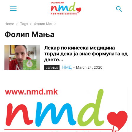
Home
Tags
Фолип Мања
Фолип Мања
Лекар по кинеска медицина
тврди дека ја знае формулата од
двете...
НМД
-
March 24, 2020
ЗДРАВЈЕ