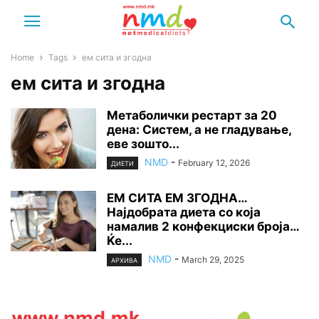
Home
Tags
ем сита и згодна
ем сита и згодна
Метаболички рестарт за 20
дена: Систем, а не гладување,
еве зошто...
NMD
-
February 12, 2026
ДИЕТИ
ЕМ СИТА ЕМ ЗГОДНА…
Најдобрата диета со која
намалив 2 конфекциски броја…
Ќе...
NMD
-
March 29, 2025
АРХИВА