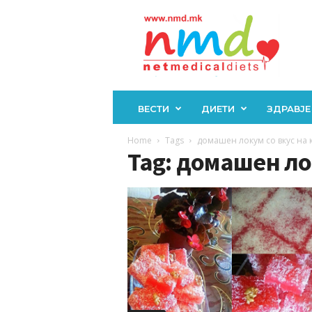
Н
М
Д
ВЕСТИ
ДИЕТИ
ЗДРАВЈЕ
Home
Tags
домашен локум со вкус на 
Tag: домашен лок