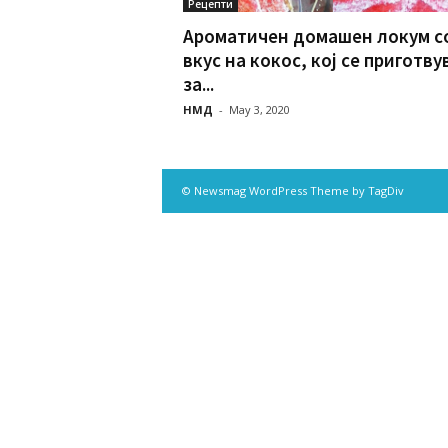
Рецепти
Ароматичен домашен локум с
вкус на кокос, кој се приготву
за...
НМД
-
May 3, 2020
© Newsmag WordPress Theme by TagDiv