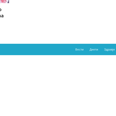
о
ва
Вести
Диети
Здравје