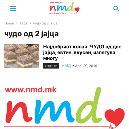
Home
Tags
чудо од 2 јајца
чудо од 2 јајца
Најдобриот колач: ЧУДО од две
јајца, евтин, вкусен, излегува
многу
НМД
-
April 29, 2019
РЕЦЕПТИ