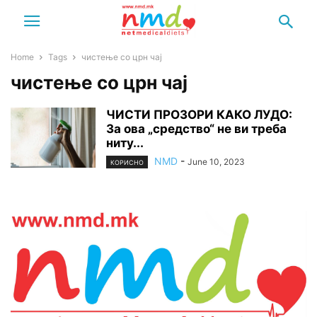
Home
Tags
чистење со црн чај
чистење со црн чај
ЧИСТИ ПРОЗОРИ КАКО ЛУДО:
За ова „средство“ не ви треба
ниту...
NMD
-
June 10, 2023
КОРИСНО