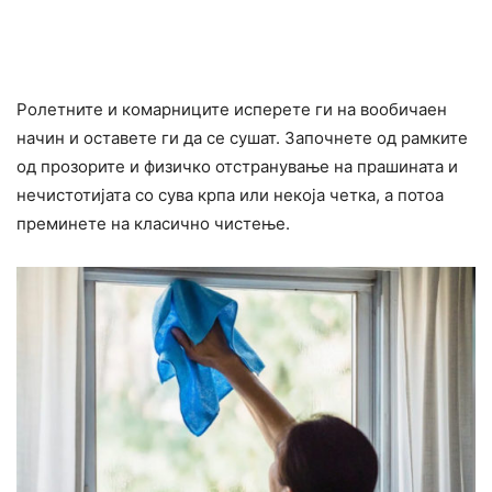
Ролетните и комарниците исперете ги на вообичаен
начин и оставете ги да се сушат. Започнете од рамките
од прозорите и физичко отстранување на прашината и
нечистотијата со сува крпа или некоја четка, а потоа
преминете на класично чистење.