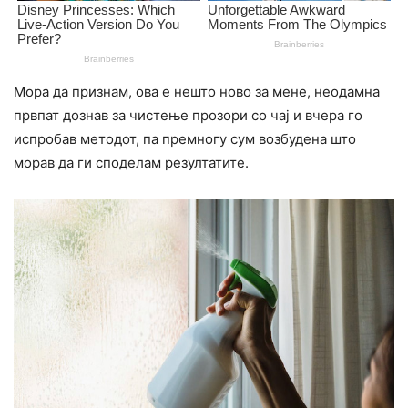
Мора да признам, ова е нешто ново за мене, неодамна
првпат дознав за чистење прозори со чај и вчера го
испробав методот, па премногу сум возбудена што
морав да ги споделам резултатите.