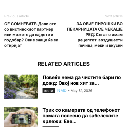
Previous article
Next article
СЕ СОМНЕВАТЕ: Дали сте
ЗА ОВИЕ ПИРОШКИ ВО
со вистинскиот партнер
ПЕКАРНИЦАТА СЕ ЧЕКАШЕ
или можете да најдете и
РЕД: Сега го имам
подобар? Овие знаци ќе ви
рецептот, воздушести
откријат
печива, меки и вкусни
RELATED ARTICLES
Повеќе нема да чистите бари по
дожд: Овој нов хит за...
NMD
-
May 31, 2026
ВЕСТИ
Трик со камерата од телефонот
помага полесно да забележите
крлежи: Еве...