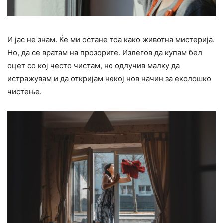
И јас не знам. Ќе ми остане тоа како животна мистерија.
Но, да се вратам на прозорите. Излегов да купам бел
оцет со кој често чистам, но одлучив малку да
истражувам и да откријам некој нов начин за еколошко
чистење.