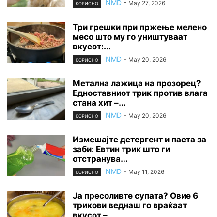
NMD
-
May 27, 2026
КОРИСНО
Три грешки при пржење мелено
месо што му го уништуваат
вкусот:...
NMD
-
May 20, 2026
КОРИСНО
Метална лажица на прозорец?
Едноставниот трик против влага
стана хит –...
NMD
-
May 20, 2026
КОРИСНО
Измешајте детергент и паста за
заби: Евтин трик што ги
отстранува...
NMD
-
May 11, 2026
КОРИСНО
Ја пресоливте супата? Овие 6
трикови веднаш го враќаат
вкусот –...