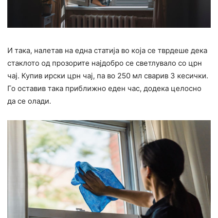
И така, налетав на една статија во која се тврдеше дека
стаклото од прозорите најдобро се светлувало со црн
чај. Купив ирски црн чај, па во 250 мл сварив 3 кесички.
Го оставив така приближно еден час, додека целосно
да се олади.