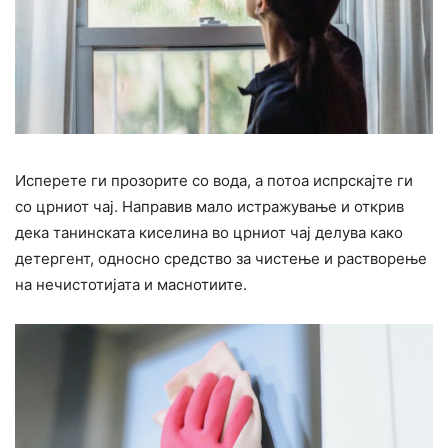
Исперете ги прозорите со вода, а потоа испрскајте ги
со црниот чај. Направив мало истражување и открив
дека танинската киселина во црниот чај делува како
детергент, односно средство за чистење и растворење
на нечистотијата и маснотиите.