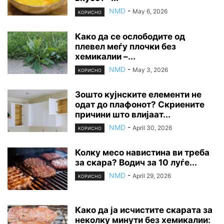
NMD
-
May 6, 2026
КОРИСНО
Како да се ослободите од
плевел меѓу плочки без
хемикалии –...
NMD
-
May 3, 2026
КОРИСНО
Зошто кујнските елементи не
одат до плафонот? Скриените
причини што влијаат...
NMD
-
April 30, 2026
КОРИСНО
Колку месо навистина ви треба
за скара? Водич за 10 луѓе...
NMD
-
April 29, 2026
КОРИСНО
Како да ја исчистите скарата за
неколку минути без хемикалии: