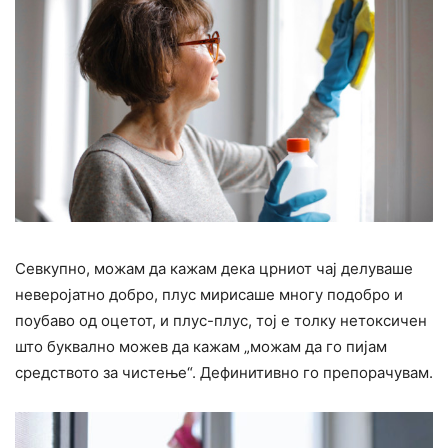
Севкупно, можам да кажам дека црниот чај делуваше
неверојатно добро, плус мирисаше многу подобро и
поубаво од оцетот, и плус-плус, тој е толку нетоксичен
што буквално можев да кажам „можам да го пијам
средството за чистење“. Дефинитивно го препорачувам.