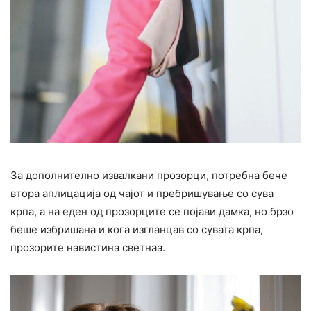
За дополнително извалкани прозорци, потребна бече
втора аплицација од чајот и пребришување со сува
крпа, а на еден од прозорците се појави дамка, но брзо
беше избришана и кога изгланцав со сувата крпа,
прозорите навистина светнаа.