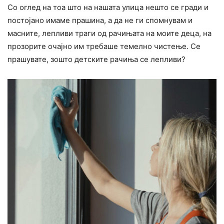
Со оглед на тоа што на нашата улица нешто се гради и
постојано имаме прашина, а да не ги спомнувам и
масните, лепливи траги од рачињата на моите деца, на
прозорите очајно им требаше темелно чистење. Се
прашувате, зошто детските рачиња се лепливи?