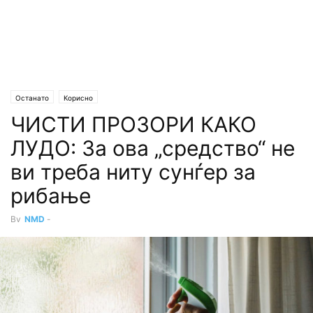
Останато
Корисно
ЧИСТИ ПРОЗОРИ КАКО
ЛУДО: За ова „средство“ не
ви треба ниту сунѓер за
рибање
By
NMD
-