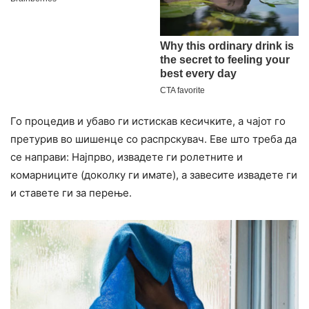
Го процедив и убаво ги истискав кесичките, а чајот го
претурив во шишенце со распрскувач. Еве што треба да
се направи: Најпрво, извадете ги ролетните и
комарниците (доколку ги имате), а завесите извадете ги
и ставете ги за перење.