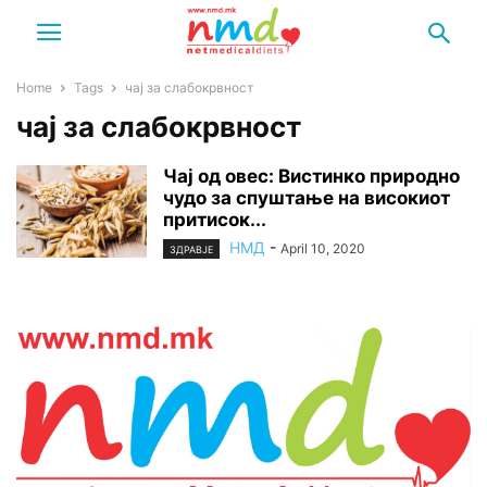
Home
Tags
чај за слабокрвност
чај за слабокрвност
Чај од овес: Вистинко природно
чудо за спуштање на високиот
притисок...
НМД
-
April 10, 2020
ЗДРАВЈЕ