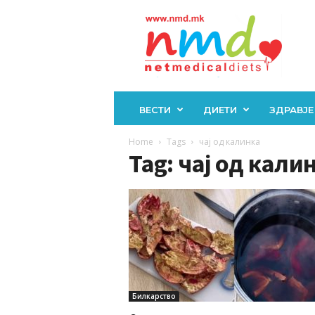
Н
М
Д
ВЕСТИ
ДИЕТИ
ЗДРАВЈЕ
Home
Tags
чај од калинка
Tag: чај од кали
Билкарство