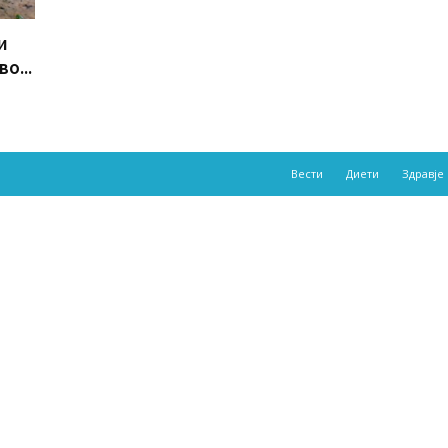
и
о...
Вести
Диети
Здравје