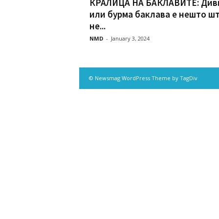
КРАЛИЦА НА БАКЛАВИТЕ: Див
или бурма баклава е нешто ш
не...
NMD
-
January 3, 2024
© Newsmag WordPress Theme by TagDiv