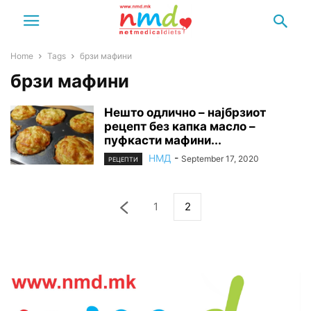
Home
Tags
брзи мафини
брзи мафини
Нешто одлично – најбрзиот
рецепт без капка масло –
пуфкасти мафини...
НМД
-
September 17, 2020
РЕЦЕПТИ
1
2