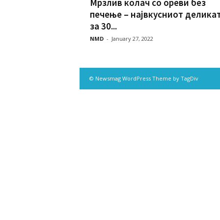
Мрзлив колач со ореви без
печење – највкусниот делика
за 30...
NMD
-
January 27, 2022
© Newsmag WordPress Theme by TagDiv