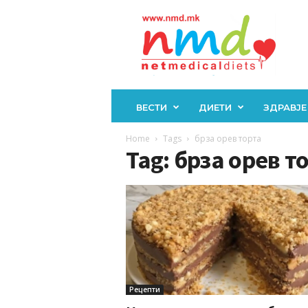
Н
М
Д
ВЕСТИ
ДИЕТИ
ЗДРАВЈЕ
Home
Tags
брза орев торта
Tag: брза орев т
Рецепти