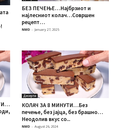
БЕЗ ПЕЧЕЊЕ…Најбрзиот и
ата
најлесниот колач…Совршен
рецепт…
!
NMD
-
January 27, 2025
Десерти
УТИ…
КОЛАЧ ЗА 8 МИНУТИ…Без
оди,
печење, без јајца, без брашно…
Неодолив вкус со...
NMD
-
August 26, 2024