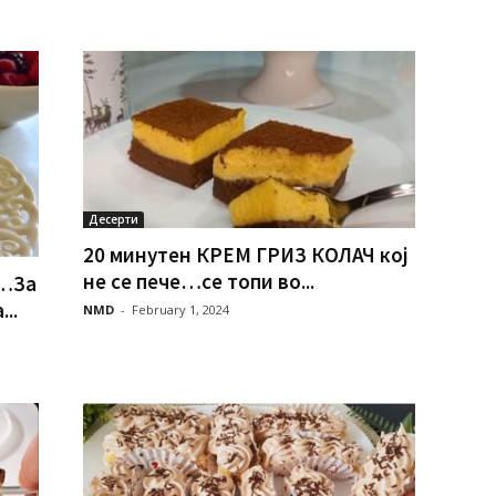
Десерти
20 минутен КРЕМ ГРИЗ КОЛАЧ кој
не се пече…се топи во...
…За
..
NMD
-
February 1, 2024