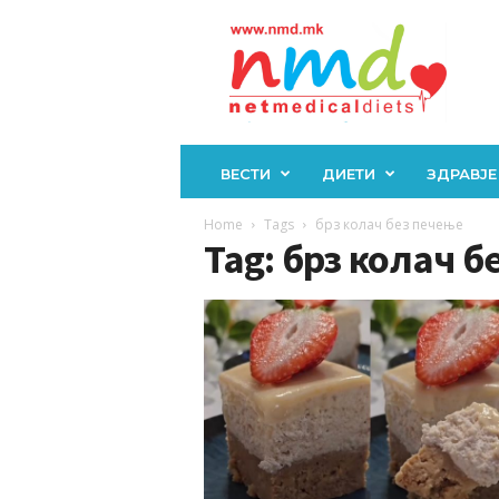
Н
М
Д
ВЕСТИ
ДИЕТИ
ЗДРАВЈЕ
Home
Tags
брз колач без печење
Tag: брз колач б