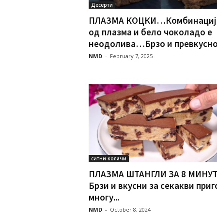
Десерти
ПЛАЗМА КОЦКИ…Комбинациј
од плазма и бело чоколадо е
неодолива…Брзо и превкусно
NMD
-
February 7, 2025
ситни колачи
ПЛАЗМА ШТАНГЛИ ЗА 8 МИН
Брзи и вкусни за секакви приг
многу...
NMD
-
October 8, 2024