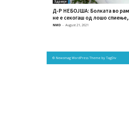
Здравје
Д-Р НЕБОЈША: Бoлката во ра
не е секогаш од лошо спиење,.
NMD
-
August 21, 2021
© Newsmag WordPress Theme by TagDiv