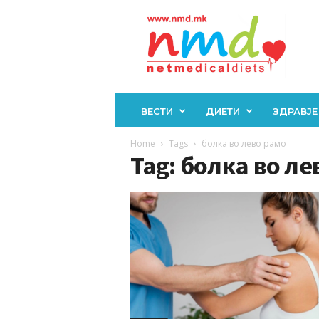
Н
М
Д
ВЕСТИ
ДИЕТИ
ЗДРАВЈЕ
Home
Tags
болка во лево рамо
Tag: болка во ле