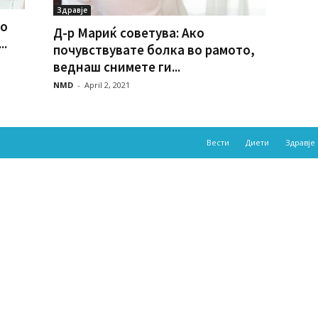
Здравје
мо
Д-р Мариќ советува: Ако
..
почувствувате болка во рамото,
веднаш снимете ги...
NMD
-
April 2, 2021
Вести
Диети
Здравје