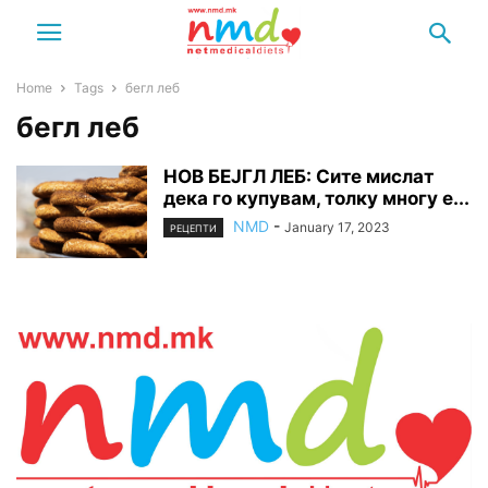
Home
Tags
бегл леб
бегл леб
НОВ БЕЈГЛ ЛЕБ: Сите мислат
дека го купувам, толку многу е...
NMD
-
January 17, 2023
РЕЦЕПТИ