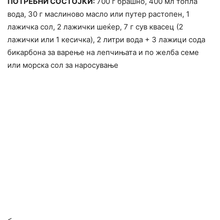
ПОТРЕБНИ СОСТОЈКИ:
700 г брашно, 400 мл топла
вода, 30 г маслиново масло или путер растопен, 1
лажичка сол, 2 лажички шеќер, 7 г сув квасец (2
лажички или 1 кесичка), 2 литри вода + 3 лажици сода
бикарбона за варење на лепчињата и по желба семе
или морска сол за наросување
<