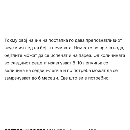
Токму овој начин на постапка го дава препознатливиот
вкус и изглед на бејгл печивата. Наместо во врела вода,
бејглите можат да се испечат и на пареа. Од количината
во следниот рецепт излегуваат 8-10 лепчиња со
величина на седвич-лепче и по потреба можат да се
замрзнуваат до 6 месеци. Еве што ви е потребно: