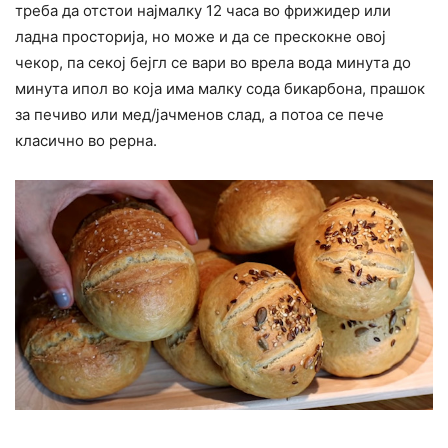
треба да отстои најмалку 12 часа во фрижидер или
ладна просторија, но може и да се прескокне овој
чекор, па секој бејгл се вари во врела вода минута до
минута ипол во која има малку сода бикарбона, прашок
за печиво или мед/јачменов слад, а потоа се пече
класично во рерна.