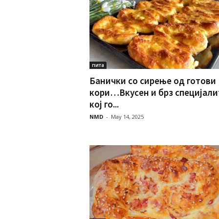
пита
Банички со сирење од готови
кори…Вкусен и брз специјали
кој го...
NMD
-
May 14, 2025