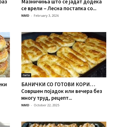
раз
Мазничиња што се јадат додека
се врели – Лесна постапка со...
NMD
-
February 3, 2026
пита
еки
БАНИЧКИ СО ГОТОВИ КОРИ…
Совршен појадок или вечера без
многу труд, рецепт...
NMD
-
October 22, 2025