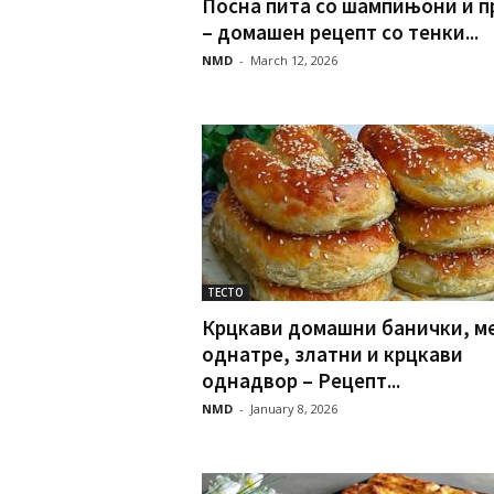
Посна пита со шампињони и п
– домашен рецепт со тенки...
NMD
-
March 12, 2026
ТЕСТО
Крцкави домашни банички, м
однатре, златни и крцкави
однадвор – Рецепт...
NMD
-
January 8, 2026