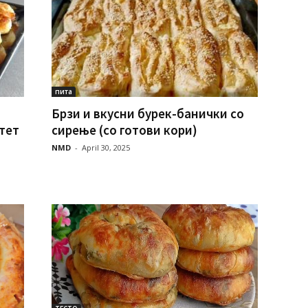
пита
Брзи и вкусни бурек-банички со
тет
сирење (со готови кори)
NMD
-
April 30, 2025