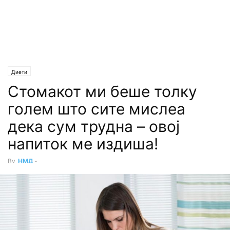
Диети
Стомакот ми беше толку
голем што сите мислеа
дека сум трудна – овој
напиток ме издиша!
By
НМД
-