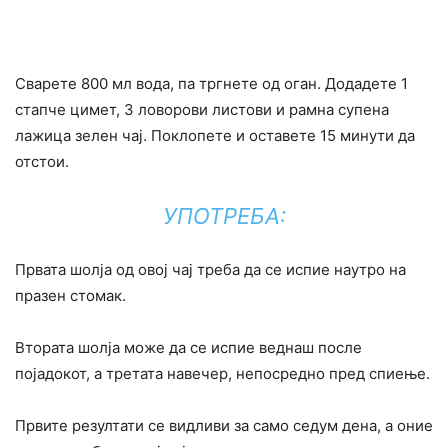
Сварете 800 мл вода, па тргнете од оган. Додадете 1
стапче цимет, 3 ловорови листови и рамна супена
лажица зелен чај. Поклопете и оставете 15 минути да
отстои.
УПОТРЕБА:
Првата шолја од овој чај треба да се испие наутро на
празен стомак.
Втората шолја може да се испие веднаш после
појадокот, а третата навечер, непосредно пред спиење.
Првите резултати се видливи за само седум дена, а оние