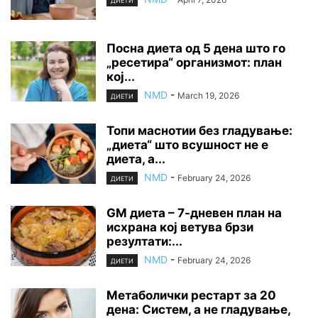
ДИЕТИ
Посна диета од 5 дена што го
„ресетира“ организмот: план
кој...
NMD
-
March 19, 2026
ДИЕТИ
Топи маснотии без гладување:
„диета“ што всушност не е
диета, а...
NMD
-
February 24, 2026
ДИЕТИ
GM диета – 7-дневен план на
исхрана кој ветува брзи
резултати:...
NMD
-
February 24, 2026
ДИЕТИ
Метаболички рестарт за 20
дена: Систем, а не гладување,