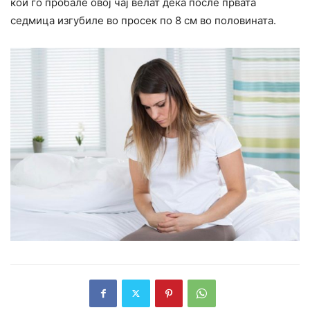
кои го пробале овој чај велат дека после првата
седмица изгубиле во просек по 8 см во половината.