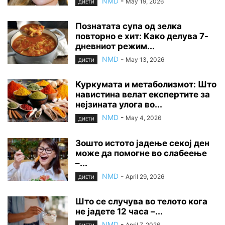
NMD
-
May 19, 2026
ДИЕТИ
Познатата супа од зелка
повторно е хит: Како делува 7-
дневниот режим...
NMD
-
May 13, 2026
ДИЕТИ
Куркумата и метаболизмот: Што
навистина велат експертите за
нејзината улога во...
NMD
-
May 4, 2026
ДИЕТИ
Зошто истото јадење секој ден
може да помогне во слабеење
–...
NMD
-
April 29, 2026
ДИЕТИ
Што се случува во телото кога
не јадете 12 часа –...
NMD
-
April 7, 2026