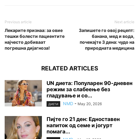
Previous article
Next article
Лекарите признаа: за овие
Запишете го овој рецепт:
тешки болести пациентите
банана, мед и вода,
најчесто добиваат
почекајте 3 дена: чудо на
погрешна дијагноза!
природната медицина
RELATED ARTICLES
UN диета: Популарен 90-дневен
режим за слабеење без
гладување и со...
NMD
-
May 20, 2026
ДИЕТИ
Пијте го 21 ден: Едноставен
напиток од семе и јогурт
помага...