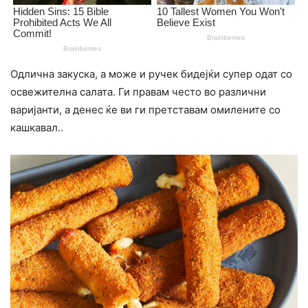
Одлична закуска, а може и ручек бидејќи супер одат со
освежителна салата. Ги правам често во различни
варијанти, а денес ќе ви ги претставам омилените со
кашкавал..