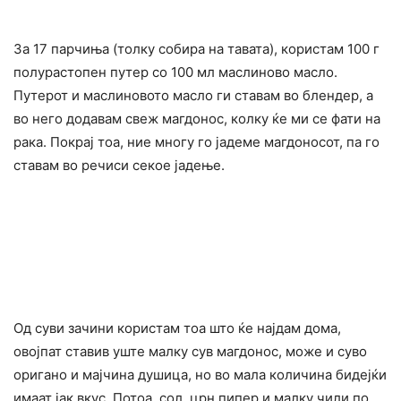
За 17 парчиња (толку собира на тавата), користам 100 г
полурастопен путер со 100 мл маслиново масло.
Путерот и маслиновото масло ги ставам во блендер, а
во него додавам свеж магдонос, колку ќе ми се фати на
рака. Покрај тоа, ние многу го јадеме магдоносот, па го
ставам во речиси секое јадење.
Од суви зачини користам тоа што ќе најдам дома,
овојпат ставив уште малку сув магдонос, може и суво
оригано и мајчина душица, но во мала количина бидејќи
имаат јак вкус. Потоа, сол, црн пипер и малку чили по