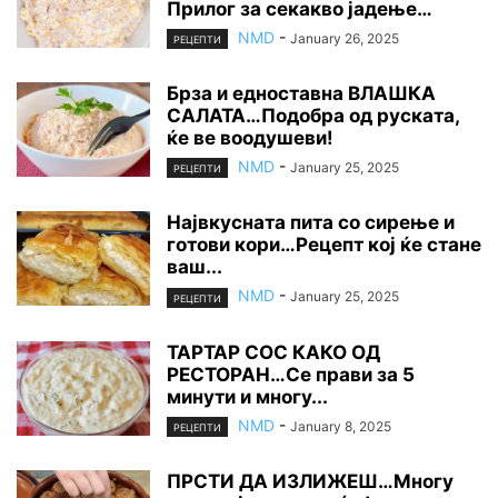
Прилог за секакво јадење…
NMD
-
January 26, 2025
РЕЦЕПТИ
Брза и едноставна ВЛАШКА
САЛАТА…Подобра од руската,
ќе ве воодушеви!
NMD
-
January 25, 2025
РЕЦЕПТИ
Највкусната пита со сирење и
готови кори…Рецепт кој ќе стане
ваш...
NMD
-
January 25, 2025
РЕЦЕПТИ
ТАРТАР СОС КАКО ОД
РЕСТОРАН…Се прави за 5
минути и многу...
NMD
-
January 8, 2025
РЕЦЕПТИ
ПРСТИ ДА ИЗЛИЖЕШ…Многу