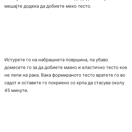
мешајте додека да добиете меко тесто.
Истурете го на набрашнета површина, па убаво
домесете го за да добиете мазно и еластично тесто кое
не лепи на рака. Вака формираното тесто вратете го во
садот и оставете го покриено со крпа да стасува околу
45 минути.