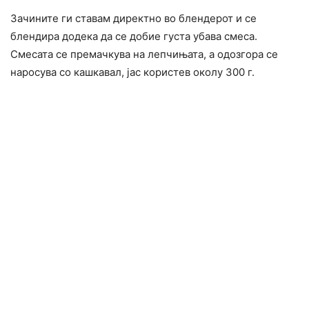
Зачините ги ставам директно во блендерот и се
блендира додека да се добие густа убава смеса.
Смесата се премачкува на лепчињата, а одозгора се
наросува со кашкавал, јас користев околу 300 г.