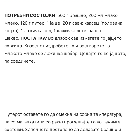
ПОТРЕБНИ СОСТОЈКИ:
500 г брашно, 200 мл млако
млеко, 120 г путер, 1 јајце, 20 г свеж квасец (половина
коцка), 1 лажичка сол, 1 лажичка интегрален
шеќер.
ПОСТАПКА:
Во длабок сад изматете го јајцето
со жица. Квасецот издробете го и растворете го
млакото млеко со лажичка шеќер. Додајте го во јајцето,
па соединете.
Путерот оставете го да омекне на собна температура,
па со маталка (или со рака) промешајте го во течните
состојки. Започнете постепено да додавате брашно и