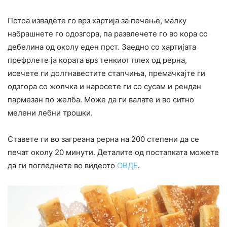
Потоа извадете го врз хартија за печење, малку
набрашнете го одозгора, па развлечете го во кора со
дебелина од околу еден прст. Заедно со хартијата
префрлете ја кората врз тенкиот плех од рерна,
исечете ги долгнавестите стапчиња, премачкајте ги
одзгора со жолчка и наросете ги со сусам и рендан
пармезан по желба. Може да ги валате и во ситно
мелени лебни трошки.
Ставете ги во загреана рерна на 200 степени да се
печат околу 20 минути. Деталите од постапката можете
да ги погледнете во видеото
ОВДЕ
.