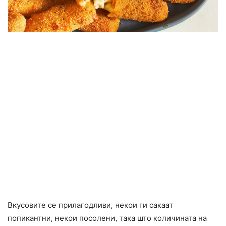
Вкусовите се прилагодливи, некои ги сакаат
попикантни, некои посолени, така што количината на