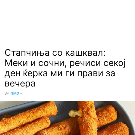
Стапчиња со кашквал:
Меки и сочни, речиси секој
ден ќерка ми ги прави за
вечера
By
NMD
-