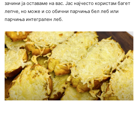
зачини ја оставаме на вас. Јас најчесто користам багет
лепче, но може и со обични парчиња бел леб или
парчиња интегрален леб.