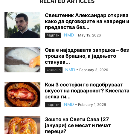
RELATED ARTICLES
Свештеник Александар открива
како да одговорите на навреди и
предавства без...
NMD
-
May 19, 2026
РЕЦЕПТИ
Ова е најздравата запршка – без
трошка брашно, а јадењето
станува...
NMD
-
February 3, 2026
КОРИСНО
Кои 3 состојки го подобруваат
вкусот на подварокот? Киселата
зелка ги...
NMD
-
February 1, 2026
РЕЦЕПТИ
Зошто на Свети Сава (27
јануари) се месат и печат
переци?