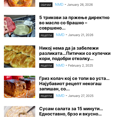
NMD
-
January 26, 2026
ОБИЧАИ
5 трикови за пржење директно
во масло со брашно –
совршено...
NMD
-
January 21, 2026
РЕЦЕПТИ
Никој нема да ја забележи
разликата…Питички со купечки
кори, подобри отколку...
NMD
-
February 2, 2025
РЕЦЕПТИ
Гриз колач кој се топи во уста…
Најубавиот рецепт некогаш
запишан, со...
NMD
-
January 27, 2025
РЕЦЕПТИ
Сусам салата за 15 минути…
Едноставно, брзо и вкусно…