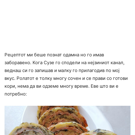
Рецептот ми беше познат одамна но го имав
заборавено. Кога Сузе го сподели на нејзиниот канал,
веднаш си го запишав и малку го прилагодив по мој
вкус. Ролатот е толку многу сочен и се прави со готови
кори, нема да ви одземе многу време. Еве што ви е
потребно: