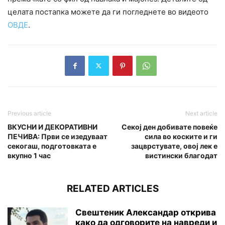
целата постапка можете да ги погледнете во видеото
ОВДЕ
.
Previous article
Next article
ВКУСНИ И ДЕКОРАТИВНИ
Секој ден добивате повеќе
ПЕЧИВА: Први се изедуваат
сила во коските и ги
секогаш, подготовката е
зацврстувате, овој лек е
вкупно 1 час
вистински благодат
RELATED ARTICLES
Свештеник Александар открива
како да одговорите на навреди и