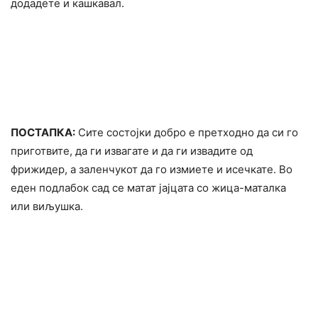
додадете и кашкавал.
ПОСТАПКА:
Сите состојки добро е претходно да си го
приготвите, да ги извагате и да ги извадите од
фрижидер, а заленчукот да го измиете и исечкате. Во
еден подлабок сад се матат јајцата со жица-маталка
или виљушка.