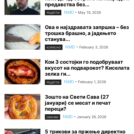
предавства без...
NMD
-
May 19, 2026
РЕЦЕПТИ
Ова е најздравата запршка – без
трошка брашно, а јадењето
станува...
NMD
-
February 3, 2026
КОРИСНО
Кои 3 состојки го подобруваат
вкусот на подварокот? Киселата
зелка ги...
NMD
-
February 1, 2026
РЕЦЕПТИ
Зошто на Свети Сава (27
јануари) се месат и печат
переци?
NMD
-
January 26, 2026
ОБИЧАИ
5 трикови за пржење директно