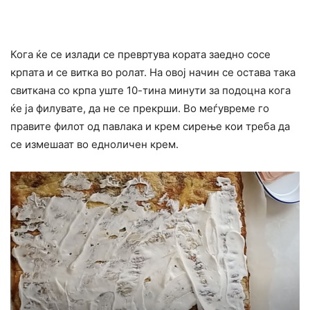
Кога ќе се излади се превртува кората заедно сосе
крпата и се витка во ролат. На овој начин се остава така
свиткана со крпа уште 10-тина минути за подоцна кога
ќе ја филувате, да не се прекрши. Во меѓувреме го
правите филот од павлака и крем сирење кои треба да
се измешаат во едноличен крем.