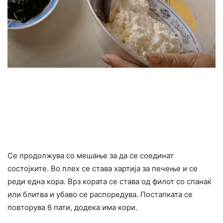
Се продолжува со мешање за да се соединат
состојките. Во плех се става хартија за печење и се
реди една кора. Врз кората се става од филот со спанаќ
или блитва и убаво се распоредува. Постапката се
повторува 6 пати, додека има кори.