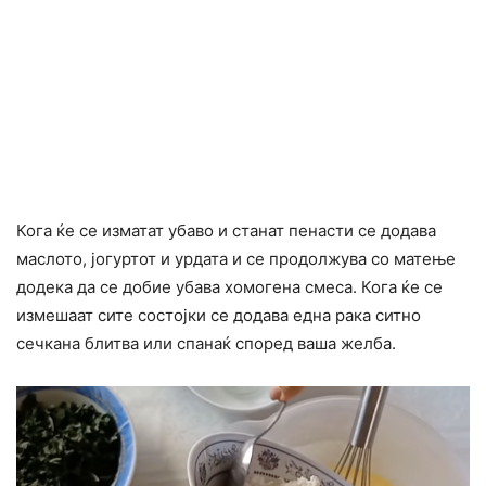
Кога ќе се изматат убаво и станат пенасти се додава
маслото, јогуртот и урдата и се продолжува со матење
додека да се добие убава хомогена смеса. Кога ќе се
измешаат сите состојки се додава една рака ситно
сечкана блитва или спанаќ според ваша желба.