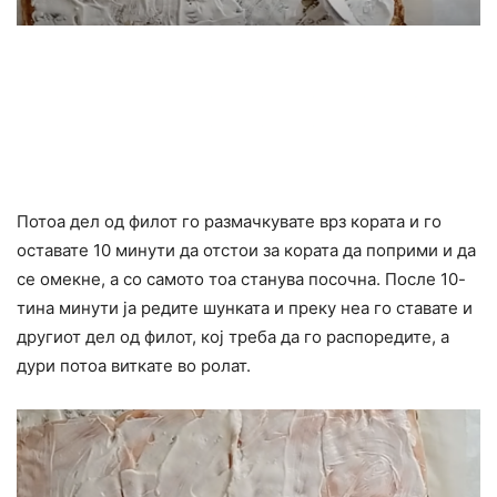
Потоа дел од филот го размачкувате врз кората и го
оставате 10 минути да отстои за кората да поприми и да
се омекне, а со самото тоа станува посочна. После 10-
тина минути ја редите шунката и преку неа го ставате и
другиот дел од филот, кој треба да го распоредите, а
дури потоа виткате во ролат.