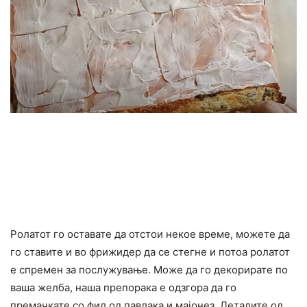
Ролатот го оставате да отстои некое време, можете да
го ставите и во фрижидер да се стегне и потоа ролатот
е спремен за послужување. Може да го декорирате по
ваша желба, наша препорака е одзгора да го
премачкате со фил од павлака и мајонез. Деталите од