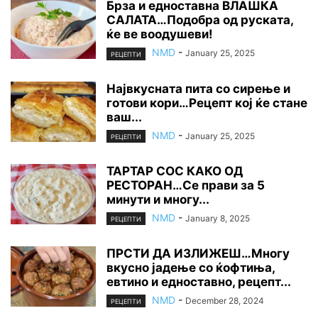
Брза и едноставна ВЛАШКА
САЛАТА…Подобра од руската,
ќе ве воодушеви!
NMD
-
January 25, 2025
РЕЦЕПТИ
Највкусната пита со сирење и
готови кори…Рецепт кој ќе стане
ваш...
NMD
-
January 25, 2025
РЕЦЕПТИ
ТАРТАР СОС КАКО ОД
РЕСТОРАН…Се прави за 5
минути и многу...
NMD
-
January 8, 2025
РЕЦЕПТИ
ПРСТИ ДА ИЗЛИЖЕШ…Многу
вкусно јадење со ќофтиња,
евтино и едноставно, рецепт...
NMD
-
December 28, 2024
РЕЦЕПТИ