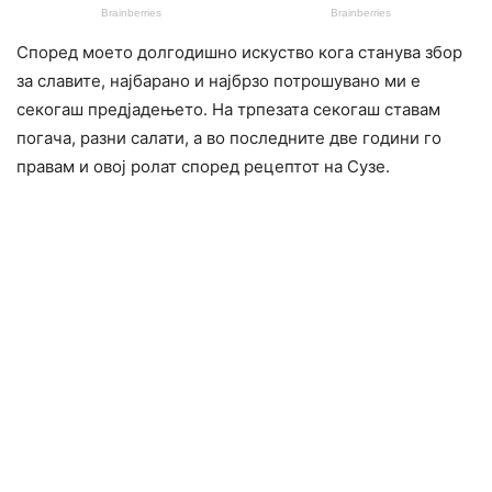
Според моето долгодишно искуство кога станува збор
за славите, најбарано и најбрзо потрошувано ми е
секогаш предјадењето. На трпезата секогаш ставам
погача, разни салати, а во последните две години го
правам и овој ролат според рецептот на Сузе.