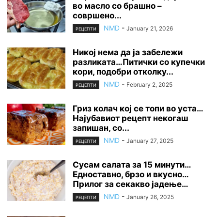
во масло со брашно –
совршено...
NMD
-
January 21, 2026
РЕЦЕПТИ
Никој нема да ја забележи
разликата…Питички со купечки
кори, подобри отколку...
NMD
-
February 2, 2025
РЕЦЕПТИ
Гриз колач кој се топи во уста…
Најубавиот рецепт некогаш
запишан, со...
NMD
-
January 27, 2025
РЕЦЕПТИ
Сусам салата за 15 минути…
Едноставно, брзо и вкусно…
Прилог за секакво јадење…
NMD
-
January 26, 2025
РЕЦЕПТИ