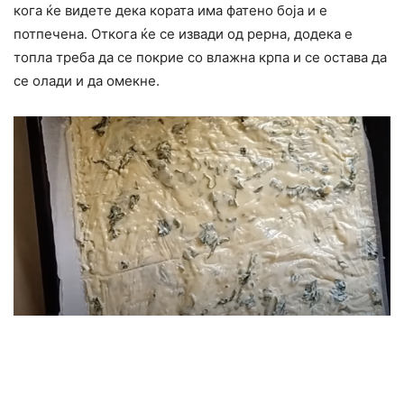
кога ќе видете дека кората има фатено боја и е
потпечена. Откога ќе се извади од рерна, додека е
топла треба да се покрие со влажна крпа и се остава да
се олади и да омекне.