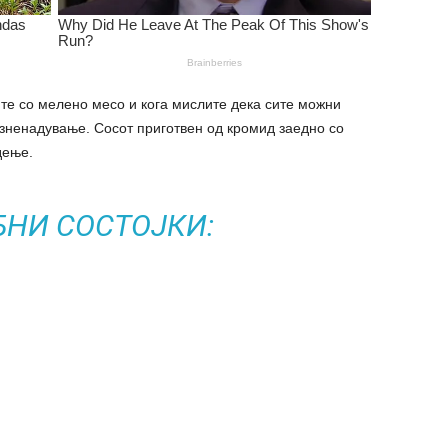
ите со мелено месо и кога мислите дека сите можни
зненадување. Сосот приготвен од кромид заедно со
дење.
БНИ СОСТОЈКИ: