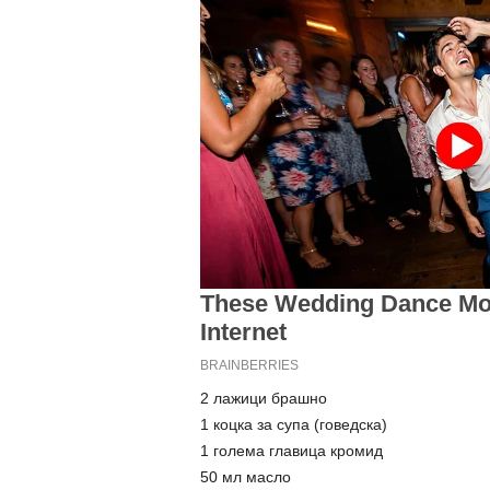
2 лажици брашно
1 коцка за супа (говедска)
1 голема главица кромид
50 мл масло