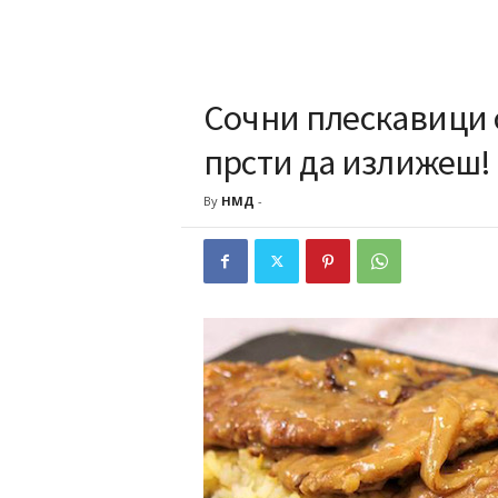
Сочни плескавици 
прсти да излижеш!
By
НМД
-