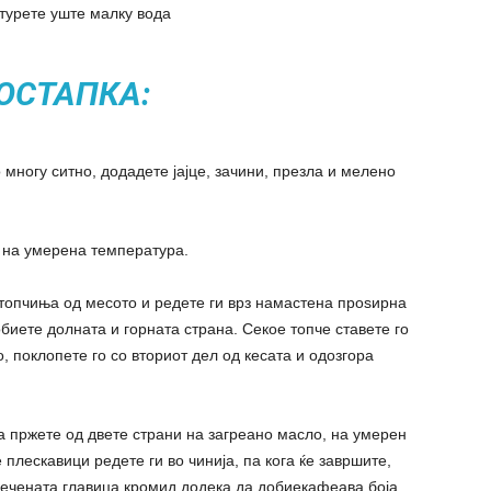
отурете уште малку вода
ОСТАПКА:
 многу ситно, додадете јајце, зачини, презла и мелено
о на умерена температура.
 топчиња од месото и редете ги врз намастена проѕирна
обиете долната и горната страна. Секое топче ставете го
о, поклопете го со вториот дел од кесата и одозгора
па пржете од двете страни на загреано масло, на умерен
плескавици редете ги во чинија, па кога ќе завршите,
сечената главица кромид додека да добиекафеава боја,