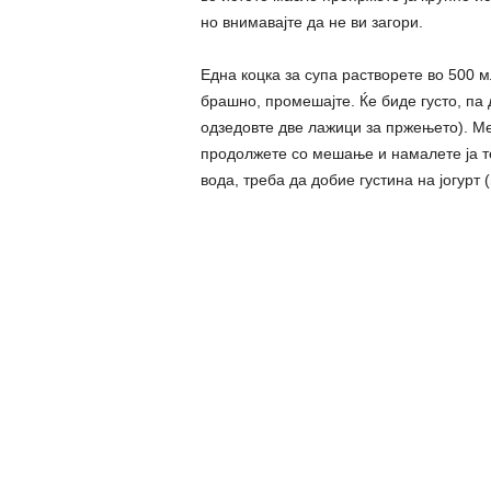
но внимавајте да не ви загори.
Една коцка за супа растворете во 500 м
брашно, промешајте. Ќе биде густо, па 
одзедовте две лажици за пржењето). Ме
продолжете со мешање и намалете ја т
вода, треба да добие густина на јогурт (