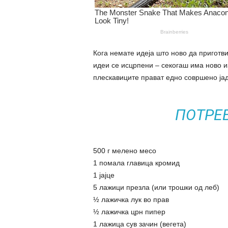
Кога немате идеја што ново да приготв
идеи се исцрпени – секогаш има ново и
плескавиците прават едно совршено ја
ПОТРЕ
500 г мелено месо
1 помала главица кромид
1 јајце
5 лажици презла (или трошки од леб)
½ лажичка лук во прав
½ лажичка црн пипер
1 лажица сув зачин (вегета)