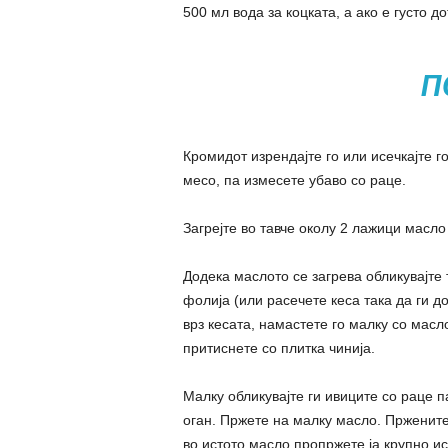
500 мл вода за коцката, а ако е густо д
П
Кромидот изрендајте го или исечкајте го
месо, па измесете убаво со раце.
Загрејте во тавче околу 2 лажици масл
Додека маслото се загрева обликувајте
фолија (или расечете кеса така да ги д
врз кесата, намастете го малку со масл
притиснете со плитка чинија.
Малку обликувајте ги ивиците со раце 
оган. Пржете на малку масло. Пржените 
во истото масло пропржете ја крупно и