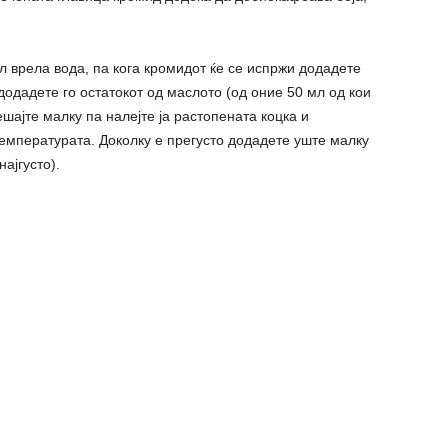
л врела вода, па кога кромидот ќе се испржи додадете
додадете го остатокот од маслото (од оние 50 мл од кои
шајте малку па налејте ја растопената коцка и
емпературата. Доколку е прегусто додадете уште малку
најгусто).